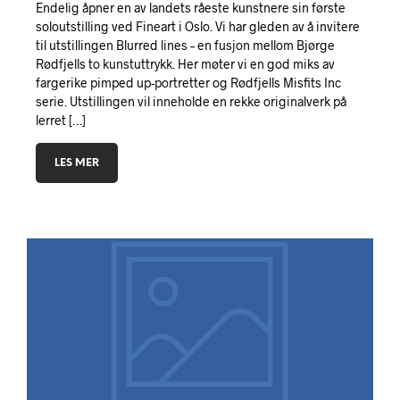
Endelig åpner en av landets råeste kunstnere sin første
soloutstilling ved Fineart i Oslo. Vi har gleden av å invitere
til utstillingen Blurred lines – en fusjon mellom Bjørge
Rødfjells to kunstuttrykk. Her møter vi en god miks av
fargerike pimped up-portretter og Rødfjells Misfits Inc
serie. Utstillingen vil inneholde en rekke originalverk på
lerret […]
LES MER