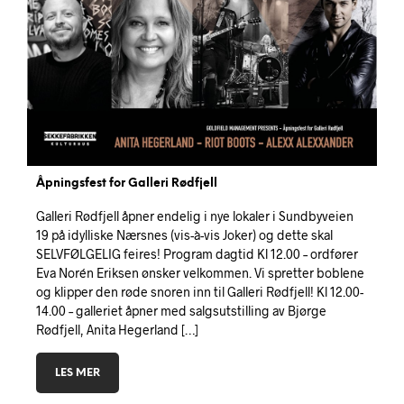
Åpningsfest for Galleri Rødfjell
Galleri Rødfjell åpner endelig i nye lokaler i Sundbyveien
19 på idylliske Nærsnes (vis-à-vis Joker) og dette skal
SELVFØLGELIG feires! Program dagtid Kl 12.00 – ordfører
Eva Norén Eriksen ønsker velkommen. Vi spretter boblene
og klipper den røde snoren inn til Galleri Rødfjell! Kl 12.00-
14.00 – galleriet åpner med salgsutstilling av Bjørge
Rødfjell, Anita Hegerland […]
LES MER