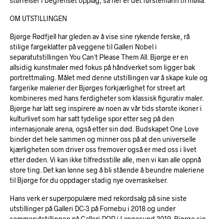
størrelser i begrenset opplag, så her er det førstemann til mølla.
OM UTSTILLINGEN
Bjørge Rødfjell har gleden av å vise sine rykende ferske, rå
stilige fargeklatter på veggene til Galleri Nobel i
separatutstillingen You Can´t Please Them All. Bjørge er en
allsidig kunstmaler med fokus på håndverket som ligger bak
portrettmaling. Målet med denne utstillingen var å skape kule og
fargerike malerier der Bjørges forkjærlighet for street art
kombineres med hans ferdigheter som klassisk figurativ maler.
Bjørge har latt seg inspirere av noen av vår tids største ikoner i
kulturlivet som har satt tydelige spor etter seg på den
internasjonale arena, også etter sin død. Budskapet One Love
binder det hele sammen og minner oss på at den universelle
kjærligheten som driver oss fremover også er med oss i livet
etter døden. Vi kan ikke tilfredsstille alle, men vi kan alle oppnå
store ting. Det kan lønne seg å bli stående å beundre maleriene
til Bjørge for du oppdager stadig nye overraskelser.
Hans verk er superpopulære med rekordsalg på sine siste
utstillinger på Galleri DC-3 på Fornebu i 2018 og under
sommerutstillingen på Galleri POP i Langesund 2019. Bjørge sin