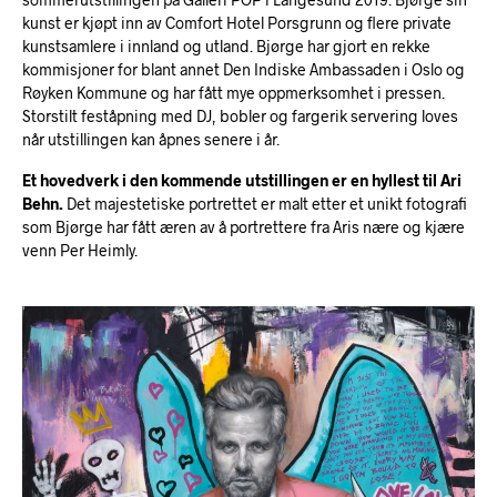
kunst er kjøpt inn av Comfort Hotel Porsgrunn og flere private
kunstsamlere i innland og utland. Bjørge har gjort en rekke
kommisjoner for blant annet Den Indiske Ambassaden i Oslo og
Røyken Kommune og har fått mye oppmerksomhet i pressen.
Storstilt feståpning med DJ, bobler og fargerik servering loves
når utstillingen kan åpnes senere i år.
Et hovedverk i den kommende utstillingen er en hyllest til Ari
Behn.
Det majestetiske portrettet er malt etter et unikt fotografi
som Bjørge har fått æren av å portrettere fra Aris nære og kjære
venn Per Heimly.