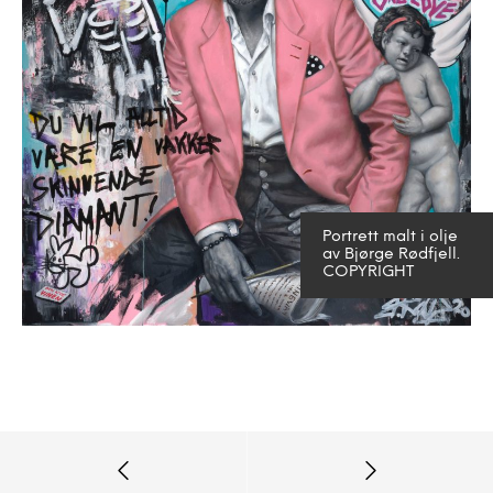
Portrett malt i olje
av Bjørge Rødfjell.
COPYRIGHT