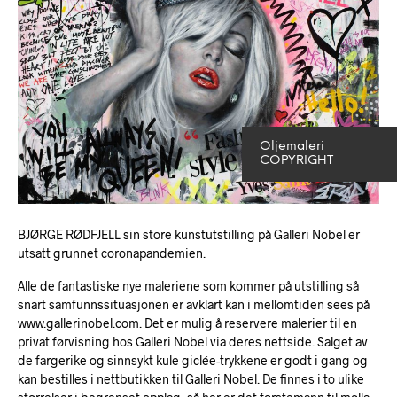
Oljemaleri
COPYRIGHT
BJØRGE RØDFJELL sin store kunstutstilling på Galleri Nobel er
utsatt grunnet coronapandemien.
Alle de fantastiske nye maleriene som kommer på utstilling så
snart samfunnssituasjonen er avklart kan i mellomtiden sees på
www.gallerinobel.com. Det er mulig å reservere malerier til en
privat førvisning hos Galleri Nobel via deres nettside. Salget av
de fargerike og sinnsykt kule giclée-trykkene er godt i gang og
kan bestilles i nettbutikken til Galleri Nobel. De finnes i to ulike